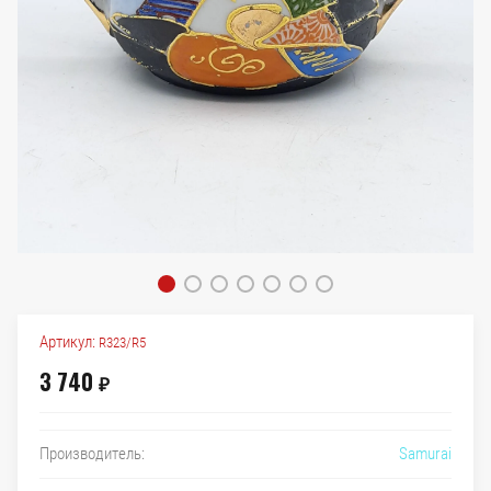
Артикул:
R323/R5
3 740
₽
Samurai
Производитель: