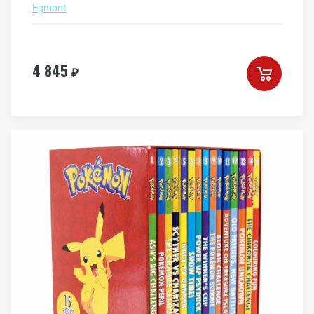
Egmont
4 845
₽