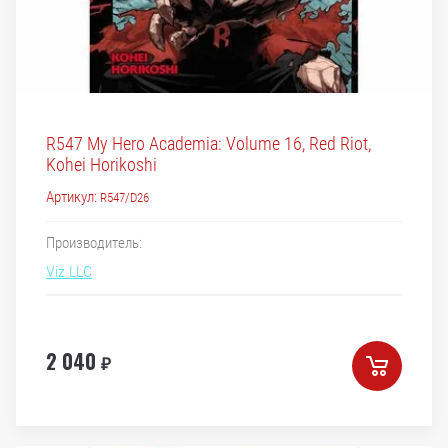
R547 My Hero Academia: Volume 16, Red Riot,
Kohei Horikoshi
Артикул:
R547/D26
Производитель:
Viz LLC
2 040
₽