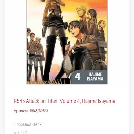
R545 Attack on Titan: Volume 4, Hajime Isayama
Артикул:
R545/D25/3
Производитель:
Viz LLC